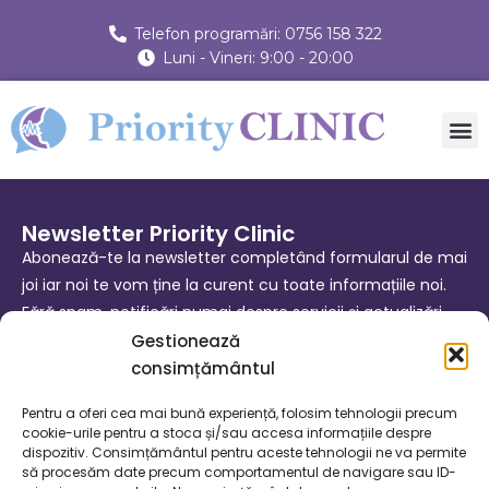
Telefon programări: 0756 158 322
Luni - Vineri: 9:00 - 20:00
Newsletter Priority Clinic
Abonează-te la newsletter completând formularul de mai
joi iar noi te vom ține la curent cu toate informațiile noi.
Fără spam, notificări numai despre servicii și actualizări.
Gestionează
consimțământul
Ma abonez!
Pentru a oferi cea mai bună experiență, folosim tehnologii precum
cookie-urile pentru a stoca și/sau accesa informațiile despre
dispozitiv. Consimțământul pentru aceste tehnologii ne va permite
Locatii cabinete
să procesăm date precum comportamentul de navigare sau ID-