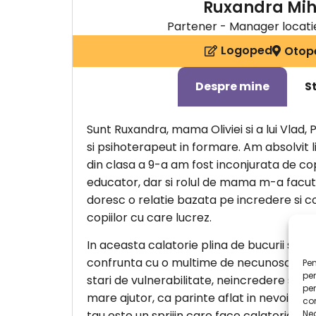
Ruxandra Mih
Partener - Manager locati
Logoped
Otop
Despre mine
S
Sunt Ruxandra, mama Oliviei si a lui Vlad
si psihoterapeut in formare. Am absolvit l
din clasa a 9-a am fost inconjurata de cop
educator, dar si rolul de mama m-a facut 
doresc o relatie bazata pe incredere si c
copiilor cu care lucrez.
In aceasta calatorie plina de bucurii si impl
confrunta cu o multime de necunoscute, in
Pen
pen
stari de vulnerabilitate, neincredere si te
pe
mare ajutor, ca parinte aflat in nevoie, s
com
Ne
tau este un sprijin care face calatoria put