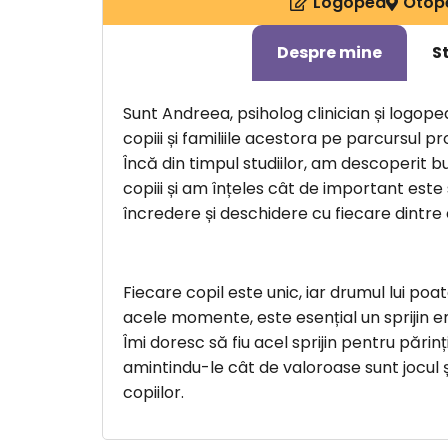
Logoped
Otop
Despre mine
S
Sunt Andreea, psiholog clinician și logoped
copiii și familiile acestora pe parcursul p
Încă din timpul studiilor, am descoperit b
copiii și am înțeles cât de important este 
încredere și deschidere cu fiecare dintre ei,
Fiecare copil este unic, iar drumul lui poat
acele momente, este esențial un sprijin em
Îmi doresc să fiu acel sprijin pentru părinț
amintindu-le cât de valoroase sunt jocul 
copiilor.