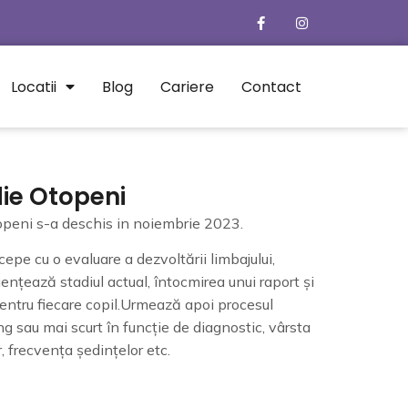
Locatii
Blog
Cariere
Contact
ie Otopeni
openi s-a deschis in noiembrie 2023.
cepe cu o evaluare a dezvoltării limbajului,
uențează stadiul actual, întocmirea unui raport și
pentru fiecare copil.Urmează apoi procesul
ng sau mai scurt în funcție de diagnostic, vârsta
r, frecvența ședințelor etc.