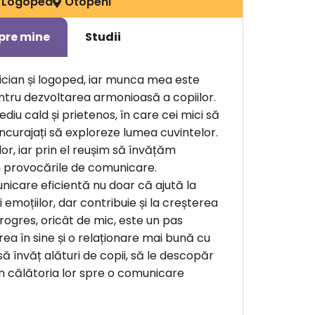
Logoped
Otopeni
pre mine
Studii
nician și logoped, iar munca mea este
tru dezvoltarea armonioasă a copiilor.
diu cald și prietenos, în care cei mici să
 încurajați să exploreze lumea cuvintelor.
lor, iar prin el reușim să învățăm
 provocările de comunicare.
nicare eficientă nu doar că ajută la
 emoțiilor, dar contribuie și la creșterea
progres, oricât de mic, este un pas
ea în sine și o relaționare mai bună cu
 să învăț alături de copii, să le descopăr
in în călătoria lor spre o comunicare