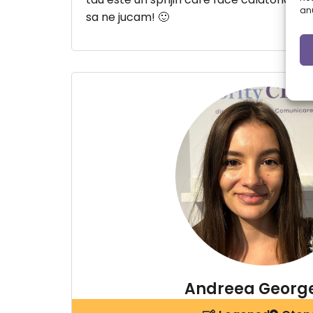
anu
sa ne jucam! 🙂
Andreea Georg