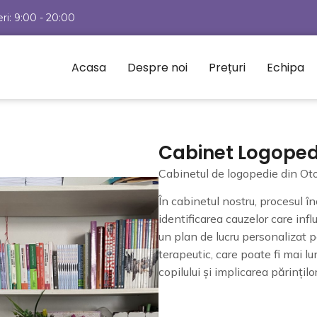
eri: 9:00 - 20:00
Acasa
Despre noi
Prețuri
Echipa
Cabinet Logoped
Cabinetul de logopedie din Ot
În cabinetul nostru, procesul în
identificarea cauzelor care infl
un plan de lucru personalizat 
terapeutic, care poate fi mai lu
copilului și implicarea părințilo