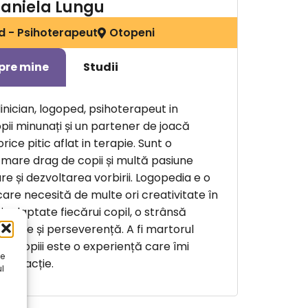
aniela Lungu
 - Psihoterapeut
Otopeni
pre mine
Studii
linician, logoped, psihoterapeut in
ii minunați și un partener de joacă
orice pitic aflat in terapie. Sunt o
mare drag de copii și multă pasiune
e și dezvoltarea vorbirii. Logopedia e o
are necesită de multe ori creativitate în
 adaptate fiecărui copil, o strânsă
bdare și perseverență. A fi martorul
ac copiii este o experiență care îmi
le
atisfacție.
l