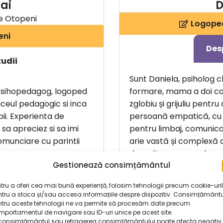
ai
D
e Otopeni
Logoped
eni
Des
tudii
Sunt Daniela, psiholog c
, Psihopedagog, logoped
formare, mama a doi cop
iceul pedagogic si inca
zglobiu și grijuliu pentru 
ii. Experienta de
persoană empatică, cu 
sa apreciez si sa imi
pentru limbaj, comunicar
omunciare cu parintii
arie vastă și complexă c
dezvoltarea unor planuri
Gestionează consimțământul
cooperare cu familia, ră
iniri, parintii se pot
progreselor pe care le f
trebari si nesigurante,
tru a oferi cea mai bună experiență, folosim tehnologii precum cookie-uri
aduce multă bucurie și s
tru a stoca și/sau accesa informațiile despre dispozitiv. Consimțământu
ama. Si atunci este de
ntru aceste tehnologii ne va permite să procesăm date precum
a simti ca langa umarul
portamentul de navigare sau ID-uri unice pe acest site.
consimțământul sau retragerea consimțământului poate afecta negativ
in mai lina. Sa nu uitam