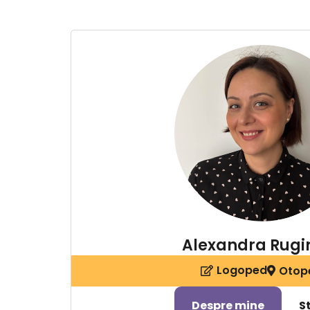
Alexandra Rugi
Logoped
Otop
Despre mine
S