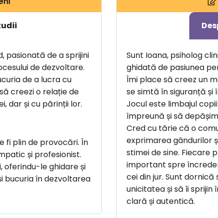
eni
tudii
Des
, pasionată de a sprijini
Sunt Ioana, psiholog cli
rocesului de dezvoltare.
ghidată de pasiunea pen
ucuria de a lucra cu
Îmi place să creez un me
să creezi o relație de
se simtă în siguranță și
 dar și cu părinții lor.
Jocul este limbajul copii
împreună și să depășim
Cred cu tărie că o comu
exprimarea gândurilor și
e fi plin de provocări. În
stimei de sine. Fiecare 
patic și profesionist.
important spre încreder
i, oferindu-le ghidare și
cei din jur. Sunt dornică
și bucuria în dezvoltarea
unicitatea și să îi sprij
clară și autentică.