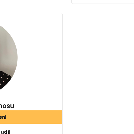
nosu
eni
tudii