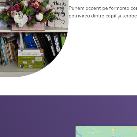
Punem accent pe formarea cont
potrivirea dintre copil și terape