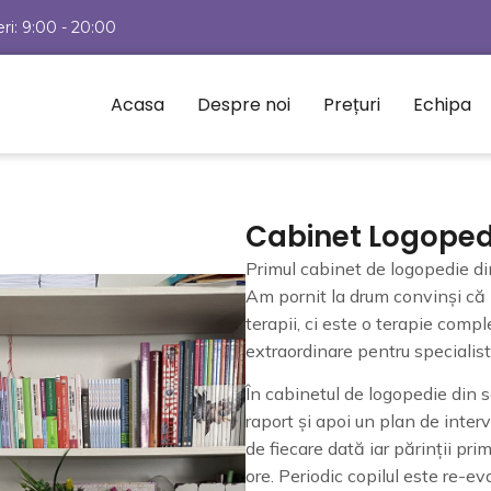
eri: 9:00 - 20:00
Acasa
Despre noi
Prețuri
Echipa
Cabinet Logopedi
Primul cabinet de logopedie di
Am pornit la drum convinși că 
terapii, ci este o terapie compl
extraordinare pentru specialist 
În cabinetul de logopedie din 
raport și apoi un plan de inter
de fiecare dată iar părinții pri
ore. Periodic copilul este re-ev