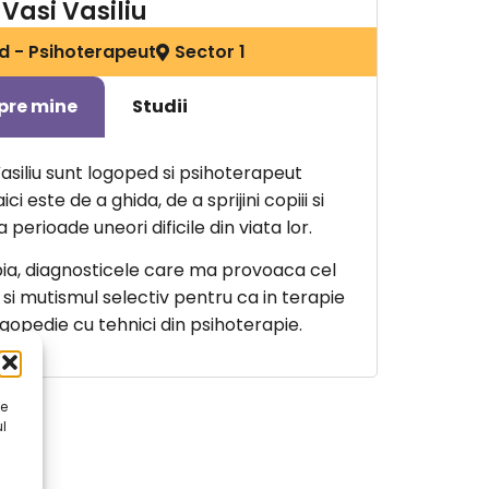
Vasi Vasiliu
 - Psihoterapeut
Sector 1
pre mine
Studii
siliu sunt logoped si psihoterapeut
i este de a ghida, de a sprijini copiii si
 perioade uneori dificile din viata lor.
ia, diagnosticele care ma provoaca cel
si mutismul selectiv pentru ca in terapie
ogopedie cu tehnici din psihoterapie.
le
l