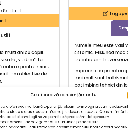
u
e Sector 1
Logoped
r 1
Des
tudii
Numele meu este Vasi Va
 multi ani cu copiii.
sistemic. Misiunea mea aic
i sa le „vorbim”. La
parintii care traverseaza
. Treaba e pentru mine,
Impreuna cu psihoterap
arit, am obiective de
mai mult sunt balbismul 
.
pot imbina tehnici din l
 instrumentele principale
Gestionează consimțământul
Cu cei de scoala primara
ari „impartasim”, ne
tru a oferi cea mai bună experiență, folosim tehnologii precum cookie-uri
tru a stoca și/sau accesa informațiile despre dispozitiv. Consimțământu
lexe si corect
ntru aceste tehnologii ne va permite să procesăm date precum
portamentul de navigare sau ID-uri unice pe acest site.
consimțământul sau retragerea consimțământului poate afecta negativ