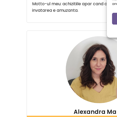
Motto-ul meu: achizitiile apar cand copilul
anu
invatarea e amuzanta.
Alexandra Ma