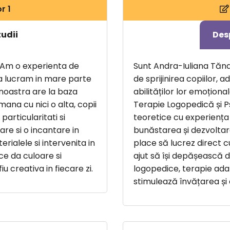
r 1
tudii
Des
 Am o experienta de
Sunt Andra-Iuliana Tănas
 ca lucram in mare parte
de sprijinirea copiilor, a
a noastra are la baza
abilităților lor emoționa
mana cu nici o alta, copii
Terapie Logopedică și Ps
particularitati si
teoretice cu experiența 
re si o incantare in
bunăstarea și dezvoltar
rialele si intervenita in
place să lucrez direct cu c
ce da culoare si
ajut să își depășească di
 creativa in fiecare zi.
logopedice, terapie adap
stimulează învățarea și 