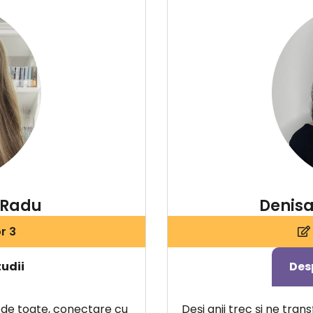
 Radu
Denisa
r 3
tudii
Des
 de toate, conectare cu
Deși anii trec și ne tran