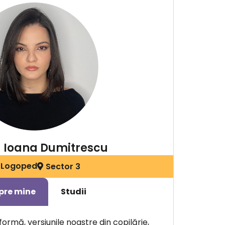
 Ioana Dumitrescu
Logoped
Sector 3
pre mine
Studii
sformă, versiunile noastre din copilărie,