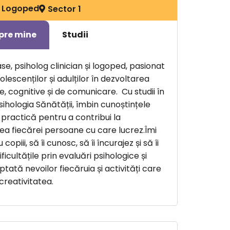
Logoped
Sector 1
pre mine
Studii
e, psiholog clinician și logoped, pasionat
dolescenților și adulților în dezvoltarea
le, cognitive și de comunicare. Cu studii în
ihologia Sănătății, îmbin cunoștințele
practică pentru a contribui la
ea fiecărei persoane cu care lucrez.Îmi
opiii, să îi cunosc, să îi încurajez și să îi
ficultățile prin evaluări psihologice și
tată nevoilor fiecăruia și activități care
creativitatea.