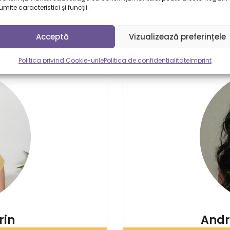
 invata cu drag si
mite caracteristici și funcții.
Acceptă
Vizualizează preferințele
Politica privind Cookie-urile
Politica de confidentialitate
Imprint
rin
Andr