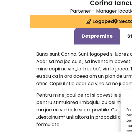
Corina Ianc
Partener - Manager locati
Logoped
Secto
Despre mine
S
Buna, sunt Corina. Sunt logoped si lucrez de
Ador sa ma joc cu ei, sa inventam povesti s
mine copii nu vin „la treaba”, vin la joaca
eu stiu ca in ora aceea am un plan de urm
atins. Copilul stie doar ca vine sa ne jucam
Pentru mine jocul de rol si povestile sunt
pentru stimularea limbajului cu cei mici. 
ma joc cu vorbele si propozitiile. Cu cei m
Pen
pen
„destainuim” unii altora in propozitii comp
pe
formulate.
com
Ne