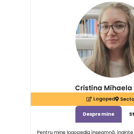
Cristina Mihaela
Logoped
Secto
Despre mine
S
Pentru mine logopedia înseamnă, înainte