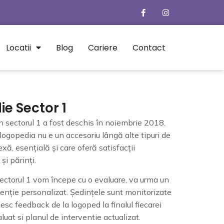
Locatii
Blog
Cariere
Contact
e Sector 1
n sectorul 1 a fost deschis în noiembrie 2018.
logopedia nu e un accesoriu lângă alte tipuri de
exă, esențială și care oferă satisfacții
și părinți.
sectorul 1 vom începe cu o evaluare, va urma un
venție personalizat. Ședințele sunt monitorizate
mesc feedback de la logoped la finalul fiecarei
aluat si planul de interventie actualizat.