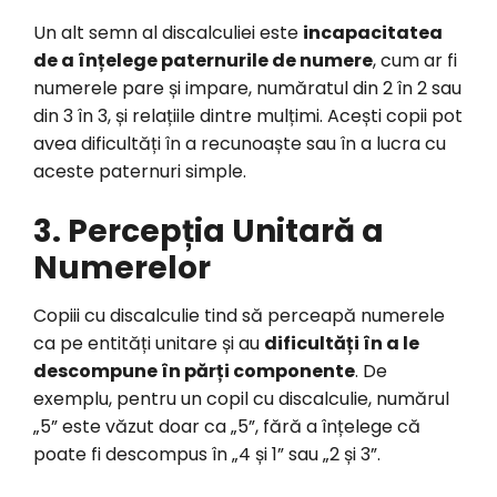
Un alt semn al discalculiei este
incapacitatea
de a înțelege paternurile de numere
, cum ar fi
numerele pare și impare, număratul din 2 în 2 sau
din 3 în 3, și relațiile dintre mulțimi. Acești copii pot
avea dificultăți în a recunoaște sau în a lucra cu
aceste paternuri simple.
3. Percepția Unitară a
Numerelor
Copiii cu discalculie tind să perceapă numerele
ca pe entități unitare și au
dificultăți în a le
descompune în părți componente
. De
exemplu, pentru un copil cu discalculie, numărul
„5” este văzut doar ca „5”, fără a înțelege că
poate fi descompus în „4 și 1” sau „2 și 3”.