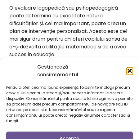
O evaluare logopedică sau psihopedagogică
poate determina cu exactitate natura
dificultăților și, cel mai important, poate crea un
plan de intervenție personalizat. Acesta este cel
mai sigur drum pentru a-i oferi copilului șansa de
a-și dezvolta abilitățile matematice și de a avea
succes în educație.
Dacă vrei claritate și soluții adaptate pentru
Gestionează
copilul tău, echipa
Priority Clinic
este aici
consimțământul
pentru a te ghida. »
Programează o
Pentru a oferi cea mai bună experiență, folosim tehnologii precum
Consultație Acum
«
cookie-urile pentru a stoca și/sau accesa informațiile despre
dispozitiv. Consimțământul pentru aceste tehnologii ne va permite
Citeste si
11 repere in dezvoltarea abilitatilor
să procesăm date precum comportamentul de navigare sau ID-
matematice
uri unice pe acest site. Neconsimțământul sau retragerea
consimțământului poate afecta negativ anumite caracteristici și
funcții.
Acceptă