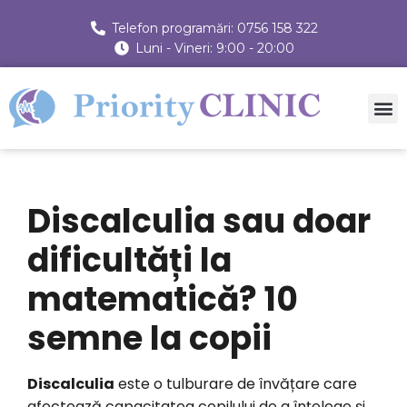
Telefon programări: 0756 158 322
Luni - Vineri: 9:00 - 20:00
Discalculia sau doar
dificultăți la
matematică? 10
semne la copii
Discalculia
este o tulburare de învățare care
afectează capacitatea copilului de a înțelege și