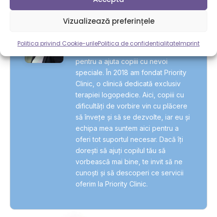
Vizualizează preferințele
UNGUREANU GEORGIANA
Salutare, sunt Georgiana Ungureanu
Politica privind Cookie-urile
Politica de confidentialitate
Imprint
și am o pasiune de lungă durată
pentru a ajuta copiii cu nevoi
speciale. În 2018 am fondat Priority
Clinic, o clinică dedicată exclusiv
terapiei logopedice. Aici, copiii cu
dificultăți de vorbire vin cu plăcere
să învețe și să se dezvolte, iar eu și
echipa mea suntem aici pentru a
oferi tot suportul necesar. Dacă îți
dorești să ajuți copilul tău să
vorbească mai bine, te invit să ne
cunoști și să descoperi ce servicii
oferim la Priority Clinic.