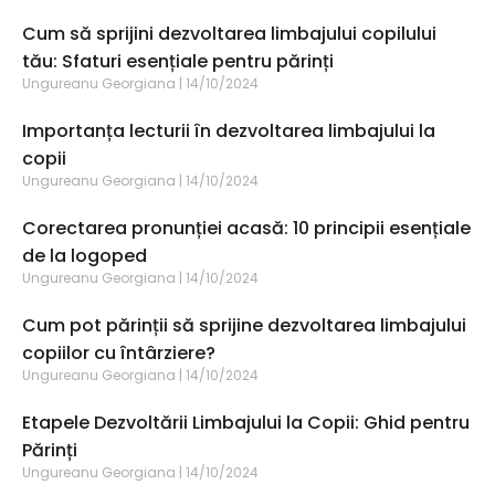
Cum să sprijini dezvoltarea limbajului copilului
tău: Sfaturi esențiale pentru părinți
Ungureanu Georgiana
14/10/2024
Importanța lecturii în dezvoltarea limbajului la
copii
Ungureanu Georgiana
14/10/2024
Corectarea pronunției acasă: 10 principii esențiale
de la logoped
Ungureanu Georgiana
14/10/2024
Cum pot părinții să sprijine dezvoltarea limbajului
copiilor cu întârziere?
Ungureanu Georgiana
14/10/2024
Etapele Dezvoltării Limbajului la Copii: Ghid pentru
Părinți
Ungureanu Georgiana
14/10/2024