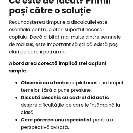
Ce este de făcut? Primii
pași către o soluție
Recunoașterea timpurie a discalculiei este
esențială pentru a oferi suportul necesar
copilului. Dacă ai bifat mai multe dintre semnele
de mai sus, este important să știi că există pași
clari pe care îi poți urma.
Abordarea corectă implică trei acțiuni
simple:
Observă cu atenție
copilul acasă, în timpul
temelor, fără a pune presiune.
Discută deschis
cu cadrul didactic
despre dificultățile pe care le întâmpină la
clasă.
Cere părerea unui specialist
pentru o
perspectivă avizată.