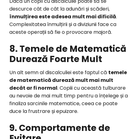
Dacă un copil cu discalculie poate să se
descurce cât de cât la adunări și scăderi,
înmulțirea este adesea mult mai dificilă
.
Complexitatea înmulțirii și a diviziunii face ca
aceste operații să fie o provocare majoră.
8. Temele de Matematică
Durează Foarte Mult
Un alt semn al discalculiei este faptul că
temele
de matematică durează mult mai mult
decât ar fi normal
. Copiii cu această tulburare
au nevoie de mai mult timp pentru a înțelege și a
finaliza sarcinile matematice, ceea ce poate
duce la frustrare și epuizare.
9. Comportamente de
Evitare