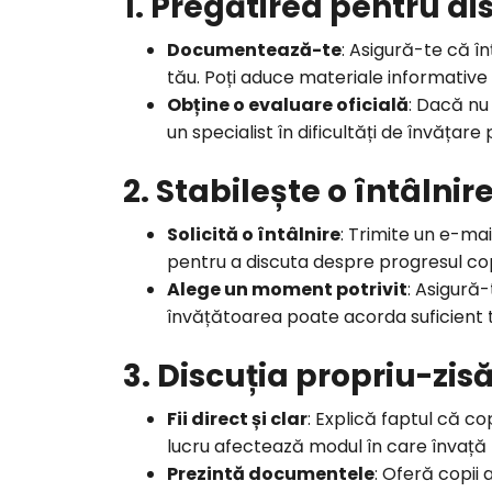
1. Pregătirea pentru di
Documentează-te
: Asigură-te că în
tău. Poți aduce materiale informative 
Obține o evaluare oficială
: Dacă nu 
un specialist în dificultăți de învățar
2. Stabilește o întâlnir
Solicită o întâlnire
: Trimite un e-mai
pentru a discuta despre progresul copi
Alege un moment potrivit
: Asigură
învățătoarea poate acorda suficient t
3. Discuția propriu-zis
Fii direct și clar
: Explică faptul că co
lucru afectează modul în care învaț
Prezintă documentele
: Oferă copii 