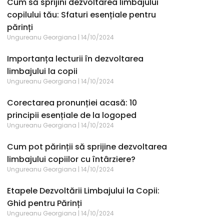
Cum să sprijini dezvoltarea limbajului
copilului tău: Sfaturi esențiale pentru
părinți
Ungureanu Georgiana
14/10/2024
Importanța lecturii în dezvoltarea
limbajului la copii
Ungureanu Georgiana
14/10/2024
Corectarea pronunției acasă: 10
principii esențiale de la logoped
Ungureanu Georgiana
14/10/2024
Cum pot părinții să sprijine dezvoltarea
limbajului copiilor cu întârziere?
Ungureanu Georgiana
14/10/2024
Etapele Dezvoltării Limbajului la Copii:
Ghid pentru Părinți
Ungureanu Georgiana
14/10/2024