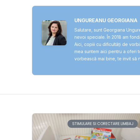
UNGUREANU GEORGIANA
Salutare, sunt Georgiana Ungure
nevoi speciale. În 2018 am fondat
Aici, copiii cu dificultăți de vor
mea suntem aici pentru a oferi to
vorbească mai bine, te invit să n
STIMULARE SI CORECTARE LIMBAJ