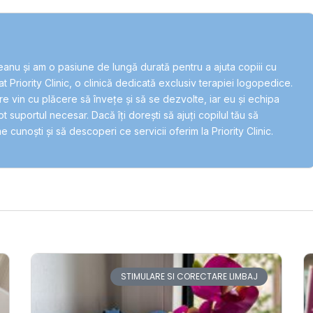
anu și am o pasiune de lungă durată pentru a ajuta copiii cu
 Priority Clinic, o clinică dedicată exclusiv terapiei logopedice.
bire vin cu plăcere să învețe și să se dezvolte, iar eu și echipa
t suportul necesar. Dacă îți dorești să ajuți copilul tău să
e cunoști și să descoperi ce servicii oferim la Priority Clinic.
STIMULARE SI CORECTARE LIMBAJ