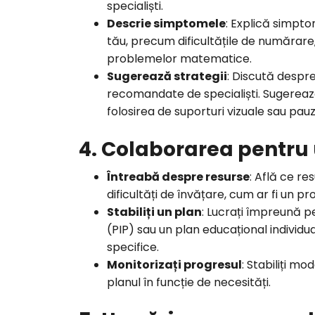
specialiști.
Descrie simptomele
: Explică simptom
tău, precum dificultățile de numărare
problemelor matematice.
Sugerează strategii
: Discută despr
recomandate de specialiști. Sugerează
folosirea de suporturi vizuale sau pau
4. Colaborarea pentru 
Întreabă despre resurse
: Află ce re
dificultăți de învățare, cum ar fi un p
Stabiliți un plan
: Lucrați împreună p
(PIP) sau un plan educațional individua
specifice.
Monitorizați progresul
: Stabiliți mo
planul în funcție de necesități.