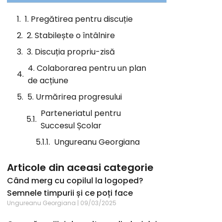
1. Pregătirea pentru discuție
2. Stabilește o întâlnire
3. Discuția propriu-zisă
4. Colaborarea pentru un plan
de acțiune
5. Urmărirea progresului
Parteneriatul pentru
Succesul Școlar
Ungureanu Georgiana
Articole din aceasi categorie
Când merg cu copilul la logoped?
Semnele timpurii și ce poți face
Ungureanu Georgiana
09/03/2025