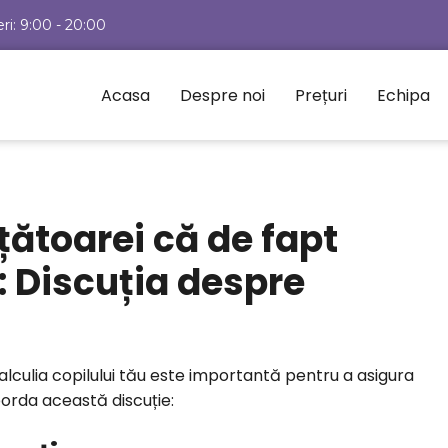
eri: 9:00 - 20:00
Acasa
Despre noi
Prețuri
Echipa
țătoarei că de fapt
: Discuția despre
culia copilului tău este importantă pentru a asigura
borda această discuție: