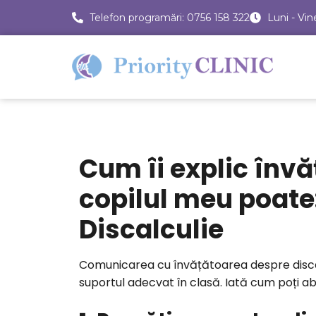
Telefon programări: 0756 158 322
Luni - Vin
Cum îi explic învă
copilul meu poate
Discalculie
Comunicarea cu învățătoarea despre discal
suportul adecvat în clasă. Iată cum poți a