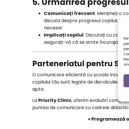
5. Urmărirea progresul
Comunicați frecvent
: Mențineți o 
discuta despre progresul copilului și p
necesar.
Implicați copilul
: Discutați cu copilu
Pen
asigurați-vă că se simte încurajat și su
pen
pe
com
Ne
Parteneriatul pentru Suc
anu
O comunicare eficientă cu școala începe cu
copilului tău sunt legate de discalculie, da
ajuta.
La
Priority Clinic
, oferim evaluări complexe
puntea de comunicare cu cadrele didactic
» Programează o 