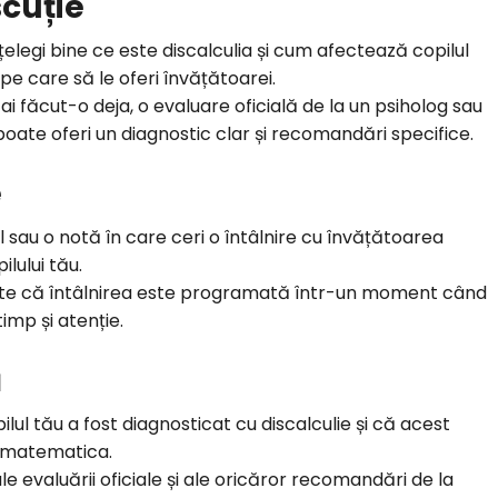
scuție
țelegi bine ce este discalculia și cum afectează copilul
pe care să le oferi învățătoarei.
ai făcut-o deja, o evaluare oficială de la un psiholog sau
e poate oferi un diagnostic clar și recomandări specifice.
e
l sau o notă în care ceri o întâlnire cu învățătoarea
lului tău.
-te că întâlnirea este programată într-un moment când
imp și atenție.
ă
pilul tău a fost diagnosticat cu discalculie și că acest
ă matematica.
ale evaluării oficiale și ale oricăror recomandări de la