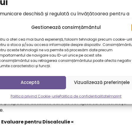
ui
comunicare deschisă și regulată cu învățătoarea pentru a
entru a face ajustări la planul de intervenție, dacă este
Gestionează consimțământul
l despre cum se simte în legătură cu noile strategii și
tru a oferi cea mai bună experiență, folosim tehnologii precum cookie-uri
sținut.
tru a stoca și/sau accesa informațiile despre dispozitiv. Consimțământu
ntru aceste tehnologii ne va permite să procesăm date precum
portamentul de navigare sau ID-uri unice pe acest site.
consimțământul sau retragerea consimțământului poate afecta negativ
cesul Școlar
mite caracteristici și funcții.
 un diagnostic clar. Dacă suspectezi că dificultățile
Acceptă
Vizualizează preferințele
r nu ai încă o evaluare oficială, echipa noastră te poate
Politica privind Cookie-urile
Politica de confidentialitate
Imprint
 și rapoarte detaliate care te vor ajuta să construiești
e.
Evaluare pentru Discalculie «