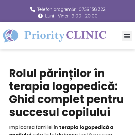
Telefon programări: 0756 158 322
Luni - Vineri: 9:00 - 20:00
Rolul părinților în
terapia logopedică:
Ghid complet pentru
succesul copilului
Implicarea familiei în
terapia logopedică a
copilului
este la fel de importantă precum