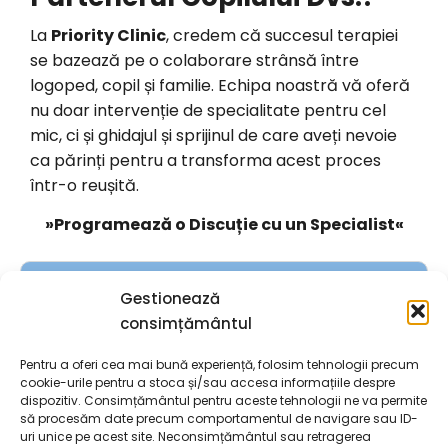
La
Priority Clinic
, credem că succesul terapiei
se bazează pe o colaborare strânsă între
logoped, copil și familie. Echipa noastră vă oferă
nu doar intervenție de specialitate pentru cel
mic, ci și ghidajul și sprijinul de care aveți nevoie
ca părinți pentru a transforma acest proces
într-o reușită.
»
Programează o Discuție cu un Specialist
«
Gestionează
UNGUREANU GEORGIANA
consimțământul
Salutare, sunt Georgiana Ungureanu
și am o pasiune de lungă durată
Pentru a oferi cea mai bună experiență, folosim tehnologii precum
cookie-urile pentru a stoca și/sau accesa informațiile despre
pentru a ajuta copiii cu nevoi
dispozitiv. Consimțământul pentru aceste tehnologii ne va permite
speciale. În 2018 am fondat Priority
să procesăm date precum comportamentul de navigare sau ID-
Clinic, o clinică dedicată exclusiv
uri unice pe acest site. Neconsimțământul sau retragerea