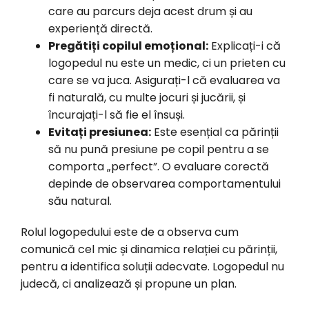
care au parcurs deja acest drum și au
experiență directă.
Pregătiți copilul emoțional:
Explicați-i că
logopedul nu este un medic, ci un prieten cu
care se va juca. Asigurați-l că evaluarea va
fi naturală, cu multe jocuri și jucării, și
încurajați-l să fie el însuși.
Evitați presiunea:
Este esențial ca părinții
să nu pună presiune pe copil pentru a se
comporta „perfect”. O evaluare corectă
depinde de observarea comportamentului
său natural.
Rolul logopedului este de a observa cum
comunică cel mic și dinamica relației cu părinții,
pentru a identifica soluții adecvate. Logopedul nu
judecă, ci analizează și propune un plan.