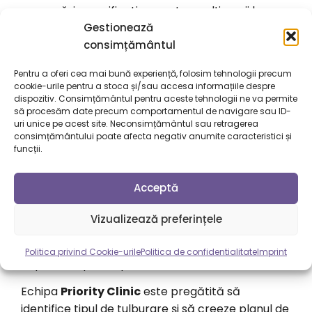
provocări semnificative pentru mulți copii la
Gestionează
vârsta școlară. Deși acestea pot afecta
consimțământul
performanțele academice, copiii pot învăța să le
gestioneze eficient cu ajutorul unei intervenții
Pentru a oferi cea mai bună experiență, folosim tehnologii precum
timpurii și al unui suport adecvat. Este esențial ca
cookie-urile pentru a stoca și/sau accesa informațiile despre
părinții și educatorii să fie conștienți de aceste
dispozitiv. Consimțământul pentru aceste tehnologii ne va permite
să procesăm date precum comportamentul de navigare sau ID-
dificultăți și să ofere sprijinul necesar pentru a
uri unice pe acest site. Neconsimțământul sau retragerea
asigura succesul și bunăstarea copilului.
consimțământului poate afecta negativ anumite caracteristici și
funcții.
Transformă Dificultățile în
Acceptă
Abilități
Vizualizează preferințele
Școala nu ar trebui să fie o sursă de anxietate.
Dacă recunoști simptomele descrise mai sus la
Politica privind Cookie-urile
Politica de confidentialitate
Imprint
copilul tău, primul pas este o evaluare corectă.
Echipa
Priority Clinic
este pregătită să
identifice tipul de tulburare și să creeze planul de