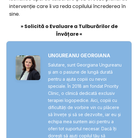
intervenție care îi va reda copilului încrederea în
sine.
» Solicită o Evaluare a Tulburărilor de
Învățare «
UNGUREANU GEORGIANA
Salutare, sunt Georgiana Ungureanu
și am o pasiune de lungă durată
pentru a ajuta copiii cu nevoi
speciale. În 2018 am fondat Priority
Clinic, o clinică dedicată exclusiv
terapiei logopedice. Aici, copiii cu
dificultăți de vorbire vin cu plăcere
să învețe și să se dezvolte, iar eu și
echipa mea suntem aici pentru a
oferi tot suportul necesar. Dacă îți
dorești să ajuți copilul tău să