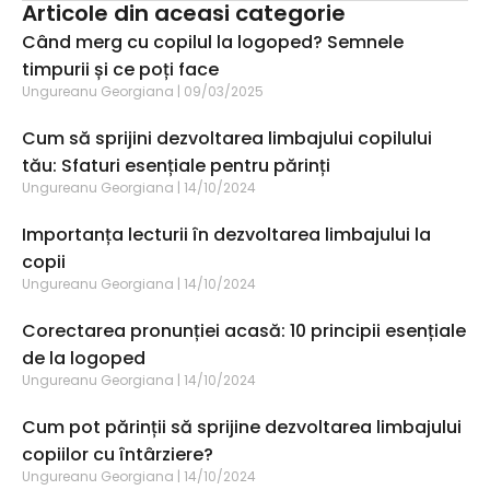
Articole din aceasi categorie
Când merg cu copilul la logoped? Semnele
timpurii și ce poți face
Ungureanu Georgiana
09/03/2025
Cum să sprijini dezvoltarea limbajului copilului
tău: Sfaturi esențiale pentru părinți
Ungureanu Georgiana
14/10/2024
Importanța lecturii în dezvoltarea limbajului la
copii
Ungureanu Georgiana
14/10/2024
Corectarea pronunției acasă: 10 principii esențiale
de la logoped
Ungureanu Georgiana
14/10/2024
Cum pot părinții să sprijine dezvoltarea limbajului
copiilor cu întârziere?
Ungureanu Georgiana
14/10/2024